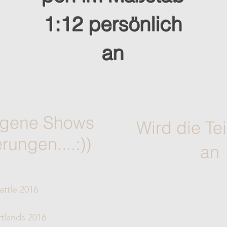
1:12 persönlich
an
ngene Shows
Wird die Te
rungen....:))
an
attle 2016
tlands 2016