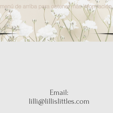
menú de arriba para obtener más información.
Email:
lilli@lillislittles.com