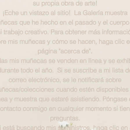
su propia obra de arte!
¡Eche un vistazo al sitio! La Galería muestra
ñecas que he hecho en el pasado y el cuerpo
i trabajo creativo. Para obtener más informaci
re mis muñecas y cómo se hacen, haga clic e
página "acerca de".
as mis muñecas se venden en línea y se exhi
durante todo el año. Si se suscribe a mi lista d
correo electrónico, se le notificará sobre
ñecas/colecciones cuando estén disponibles
nea y muestra que estaré asistiendo. Póngase 
ontacto conmigo en cualquier momento si tie
preguntas.
i está buscando mis suministros, haga clic en 