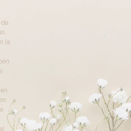
 de
ón
n la
ben
e
 en
en
ne
el