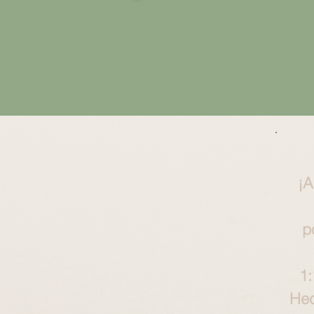
¡A
p
1
Hec