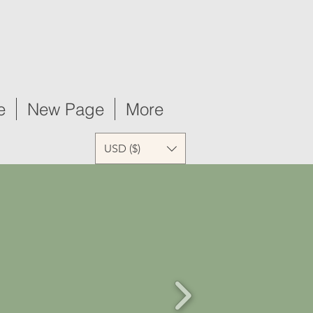
e
New Page
More
USD ($)