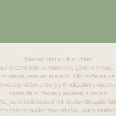
¡Bienvenidos a Lilli's Littles!
quí encontrarás un mundo de gente diminuta,
miniatura para ser exactos! Mis muñecas de
orcelana miden entre 3 y 6 pulgadas y caben 
casas de muñecas y escenas a escala
:12._cc781905-5cde-3194 -bb3b-136bad5cf58
ho para coleccionistas adultos, ¡cada muñec