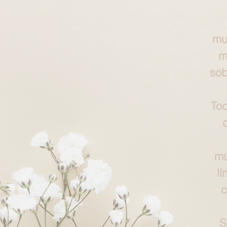
mu
m
sob
Tod
mu
lí
c
S