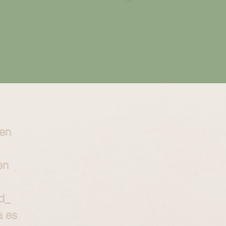
 en
en
d_
a es